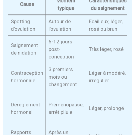
Moment
Caractéristiques
Cause
typique
du saignement
Spotting
Autour de
Écailleux, léger,
R
d’ovulation
l’ovulation
rosé ou brun
6-12 jours
Saignement
G
post-
Très léger, rosé
de nidation
a
conception
3 premiers
Contraception
Léger à modéré,
P
mois ou
hormonale
irrégulier
p
changement
Dérèglement
Préménopause,
P
Léger, prolongé
hormonal
arrêt pilule
m
Rapports
Après un