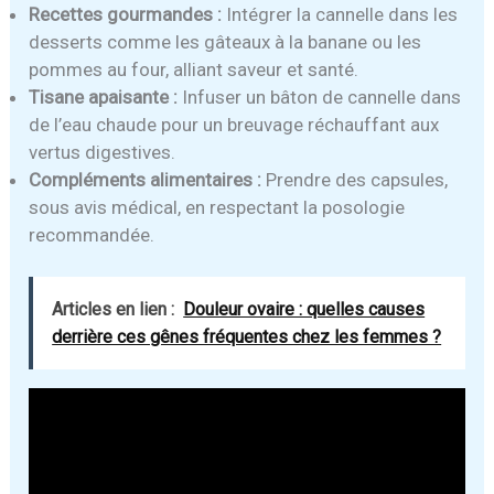
Recettes gourmandes :
Intégrer la cannelle dans les
desserts comme les gâteaux à la banane ou les
pommes au four, alliant saveur et santé.
Tisane apaisante :
Infuser un bâton de cannelle dans
de l’eau chaude pour un breuvage réchauffant aux
vertus digestives.
Compléments alimentaires :
Prendre des capsules,
sous avis médical, en respectant la posologie
recommandée.
Articles en lien :
Douleur ovaire : quelles causes
derrière ces gênes fréquentes chez les femmes ?