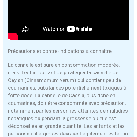
Précautions et contre-indications à connaitre
La cannelle est sûre en consommation modérée,
mais il est important de privilégier la cannelle de
Ceylan (Cinnamomum verum) qui contient peu de
coumarines, substances potentiellement toxiques à
forte dose. La cannelle de Cassia, plus riche en
coumarines, doit être consommée avec précaution,
notamment par les personnes atteintes de maladies
hépatiques ou pendant la grossesse où elle est
déconseillée en grande quantité. Les enfants et les
personnes allergiques devraient également éviter un